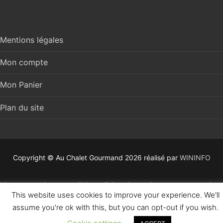
Mentions légales
Mon compte
Mon Panier
Plan du site
Copyright © Au Chalet Gourmand 2026 réalisé par
WININFO
Nous rappelons que l’abus d’alcool est dangereux pour la
This website uses cookies to improve your experience. We'll
santé et que l’alcool est a consommer avec modération.
assume you're ok with this, but you can opt-out if you wish.